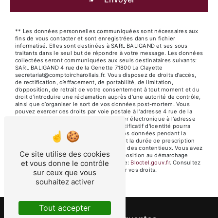
** Les données personnelles communiquées sont nécessaires aux
fins de vous contacter et sont enregistrées dans un fichier
informatisé. Elles sont destinées à SARL BALIGAND et ses sous-
traitants dans le seul but de répondre à votre message. Les données
collectées seront communiquées aux seuls destinataires suivants:
SARL BALIGAND 4 rue de la Genette 71800 La Clayette
secretariat@comptoircharollais.fr. Vous disposez de droits d’accès,
de rectification, d’effacement, de portabilité, de limitation,
d’opposition, de retrait de votre consentement à tout moment et du
droit d’introduire une réclamation auprès d’une autorité de contrôle,
ainsi que d’organiser le sort de vos données post-mortem. Vous
pouvez exercer ces droits par voie postale à l'adresse 4 rue de la
Genette 71800 La Clayette ou par courrier électronique à l'adresse
secretariat@comptoircharollais.fr. Un justificatif d'identité pourra
vous être demandé. Nous conservons vos données pendant la
période de prise de contact puis pendant la durée de prescription
légale aux fins probatoires et de gestion des contentieux. Vous avez
Ce site utilise des cookies
le droit de vous inscrire sur la liste d'opposition au démarchage
et vous donne le contrôle
téléphonique, disponible à cette adresse:
Bloctel.gouv.fr
. Consultez
le site cnil.fr pour plus d’informations sur vos droits.
sur ceux que vous
souhaitez activer
Tout accepter