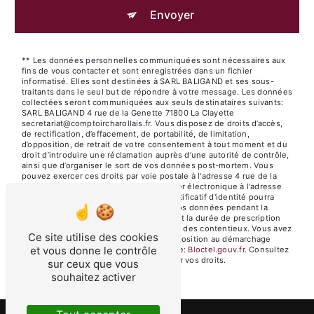
Envoyer
** Les données personnelles communiquées sont nécessaires aux
fins de vous contacter et sont enregistrées dans un fichier
informatisé. Elles sont destinées à SARL BALIGAND et ses sous-
traitants dans le seul but de répondre à votre message. Les données
collectées seront communiquées aux seuls destinataires suivants:
SARL BALIGAND 4 rue de la Genette 71800 La Clayette
secretariat@comptoircharollais.fr. Vous disposez de droits d’accès,
de rectification, d’effacement, de portabilité, de limitation,
d’opposition, de retrait de votre consentement à tout moment et du
droit d’introduire une réclamation auprès d’une autorité de contrôle,
ainsi que d’organiser le sort de vos données post-mortem. Vous
pouvez exercer ces droits par voie postale à l'adresse 4 rue de la
Genette 71800 La Clayette ou par courrier électronique à l'adresse
secretariat@comptoircharollais.fr. Un justificatif d'identité pourra
vous être demandé. Nous conservons vos données pendant la
période de prise de contact puis pendant la durée de prescription
légale aux fins probatoires et de gestion des contentieux. Vous avez
Ce site utilise des cookies
le droit de vous inscrire sur la liste d'opposition au démarchage
et vous donne le contrôle
téléphonique, disponible à cette adresse:
Bloctel.gouv.fr
. Consultez
le site cnil.fr pour plus d’informations sur vos droits.
sur ceux que vous
souhaitez activer