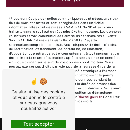
** Les données personnelles communiquées sont nécessaires aux
fins de vous contacter et sont enregistrées dans un fichier
informatisé. Elles sont destinées à SARL BALIGAND et ses sous-
traitants dans le seul but de répondre à votre message. Les données
collectées seront communiquées aux seuls destinataires suivants:
SARL BALIGAND 4 rue de la Genette 71800 La Clayette
secretariat@comptoircharollais.fr. Vous disposez de droits d’accès,
de rectification, d’effacement, de portabilité, de limitation,
d’opposition, de retrait de votre consentement à tout moment et du
droit d’introduire une réclamation auprès d’une autorité de contrôle,
ainsi que d’organiser le sort de vos données post-mortem. Vous
pouvez exercer ces droits par voie postale à l'adresse 4 rue de la
Genette 71800 La Clayette ou par courrier électronique à l'adresse
secretariat@comptoircharollais.fr. Un justificatif d'identité pourra
vous être demandé. Nous conservons vos données pendant la
période de prise de contact puis pendant la durée de prescription
légale aux fins probatoires et de gestion des contentieux. Vous avez
Ce site utilise des cookies
le droit de vous inscrire sur la liste d'opposition au démarchage
et vous donne le contrôle
téléphonique, disponible à cette adresse:
Bloctel.gouv.fr
. Consultez
le site cnil.fr pour plus d’informations sur vos droits.
sur ceux que vous
souhaitez activer
Tout accepter