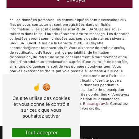
** Les données personnelles communiquées sont nécessaires aux
fins de vous contacter et sont enregistrées dans un fichier
informatisé. Elles sont destinées à SARL BALIGAND et ses sous-
traitants dans le seul but de répondre à votre message. Les données
collectées seront communiquées aux seuls destinataires suivants:
SARL BALIGAND 4 rue de la Genette 71800 La Clayette
secretariat@comptoircharollais.fr. Vous disposez de droits d’accès,
de rectification, d’effacement, de portabilité, de limitation,
d’opposition, de retrait de votre consentement à tout moment et du
droit d’introduire une réclamation auprès d’une autorité de contrôle,
ainsi que d’organiser le sort de vos données post-mortem. Vous
pouvez exercer ces droits par voie postale à l'adresse 4 rue de la
Genette 71800 La Clayette ou par courrier électronique à l'adresse
secretariat@comptoircharollais.fr. Un justificatif d'identité pourra
vous être demandé. Nous conservons vos données pendant la
période de prise de contact puis pendant la durée de prescription
légale aux fins probatoires et de gestion des contentieux. Vous avez
Ce site utilise des cookies
le droit de vous inscrire sur la liste d'opposition au démarchage
et vous donne le contrôle
téléphonique, disponible à cette adresse:
Bloctel.gouv.fr
. Consultez
le site cnil.fr pour plus d’informations sur vos droits.
sur ceux que vous
souhaitez activer
Tout accepter