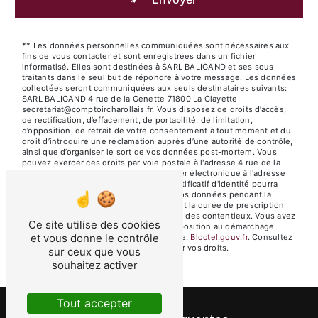
** Les données personnelles communiquées sont nécessaires aux
fins de vous contacter et sont enregistrées dans un fichier
informatisé. Elles sont destinées à SARL BALIGAND et ses sous-
traitants dans le seul but de répondre à votre message. Les données
collectées seront communiquées aux seuls destinataires suivants:
SARL BALIGAND 4 rue de la Genette 71800 La Clayette
secretariat@comptoircharollais.fr. Vous disposez de droits d’accès,
de rectification, d’effacement, de portabilité, de limitation,
d’opposition, de retrait de votre consentement à tout moment et du
droit d’introduire une réclamation auprès d’une autorité de contrôle,
ainsi que d’organiser le sort de vos données post-mortem. Vous
pouvez exercer ces droits par voie postale à l'adresse 4 rue de la
Genette 71800 La Clayette ou par courrier électronique à l'adresse
secretariat@comptoircharollais.fr. Un justificatif d'identité pourra
vous être demandé. Nous conservons vos données pendant la
période de prise de contact puis pendant la durée de prescription
légale aux fins probatoires et de gestion des contentieux. Vous avez
Ce site utilise des cookies
le droit de vous inscrire sur la liste d'opposition au démarchage
et vous donne le contrôle
téléphonique, disponible à cette adresse:
Bloctel.gouv.fr
. Consultez
le site cnil.fr pour plus d’informations sur vos droits.
sur ceux que vous
souhaitez activer
Tout accepter