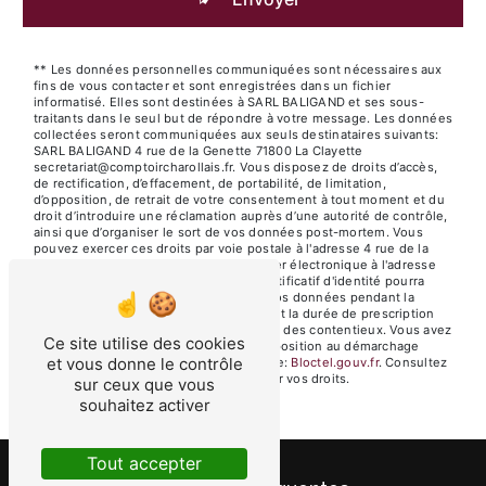
** Les données personnelles communiquées sont nécessaires aux
fins de vous contacter et sont enregistrées dans un fichier
informatisé. Elles sont destinées à SARL BALIGAND et ses sous-
traitants dans le seul but de répondre à votre message. Les données
collectées seront communiquées aux seuls destinataires suivants:
SARL BALIGAND 4 rue de la Genette 71800 La Clayette
secretariat@comptoircharollais.fr. Vous disposez de droits d’accès,
de rectification, d’effacement, de portabilité, de limitation,
d’opposition, de retrait de votre consentement à tout moment et du
droit d’introduire une réclamation auprès d’une autorité de contrôle,
ainsi que d’organiser le sort de vos données post-mortem. Vous
pouvez exercer ces droits par voie postale à l'adresse 4 rue de la
Genette 71800 La Clayette ou par courrier électronique à l'adresse
secretariat@comptoircharollais.fr. Un justificatif d'identité pourra
vous être demandé. Nous conservons vos données pendant la
période de prise de contact puis pendant la durée de prescription
légale aux fins probatoires et de gestion des contentieux. Vous avez
Ce site utilise des cookies
le droit de vous inscrire sur la liste d'opposition au démarchage
et vous donne le contrôle
téléphonique, disponible à cette adresse:
Bloctel.gouv.fr
. Consultez
le site cnil.fr pour plus d’informations sur vos droits.
sur ceux que vous
souhaitez activer
Tout accepter