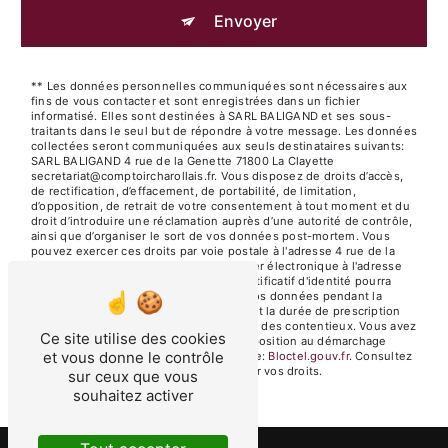
Envoyer
** Les données personnelles communiquées sont nécessaires aux
fins de vous contacter et sont enregistrées dans un fichier
informatisé. Elles sont destinées à SARL BALIGAND et ses sous-
traitants dans le seul but de répondre à votre message. Les données
collectées seront communiquées aux seuls destinataires suivants:
SARL BALIGAND 4 rue de la Genette 71800 La Clayette
secretariat@comptoircharollais.fr. Vous disposez de droits d’accès,
de rectification, d’effacement, de portabilité, de limitation,
d’opposition, de retrait de votre consentement à tout moment et du
droit d’introduire une réclamation auprès d’une autorité de contrôle,
ainsi que d’organiser le sort de vos données post-mortem. Vous
pouvez exercer ces droits par voie postale à l'adresse 4 rue de la
Genette 71800 La Clayette ou par courrier électronique à l'adresse
secretariat@comptoircharollais.fr. Un justificatif d'identité pourra
vous être demandé. Nous conservons vos données pendant la
période de prise de contact puis pendant la durée de prescription
légale aux fins probatoires et de gestion des contentieux. Vous avez
Ce site utilise des cookies
le droit de vous inscrire sur la liste d'opposition au démarchage
et vous donne le contrôle
téléphonique, disponible à cette adresse:
Bloctel.gouv.fr
. Consultez
le site cnil.fr pour plus d’informations sur vos droits.
sur ceux que vous
souhaitez activer