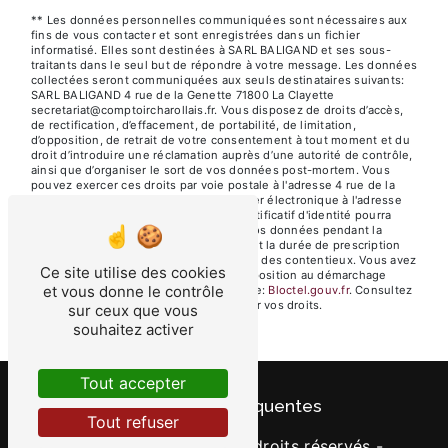
** Les données personnelles communiquées sont nécessaires aux
fins de vous contacter et sont enregistrées dans un fichier
informatisé. Elles sont destinées à SARL BALIGAND et ses sous-
traitants dans le seul but de répondre à votre message. Les données
collectées seront communiquées aux seuls destinataires suivants:
SARL BALIGAND 4 rue de la Genette 71800 La Clayette
secretariat@comptoircharollais.fr. Vous disposez de droits d’accès,
de rectification, d’effacement, de portabilité, de limitation,
d’opposition, de retrait de votre consentement à tout moment et du
droit d’introduire une réclamation auprès d’une autorité de contrôle,
ainsi que d’organiser le sort de vos données post-mortem. Vous
pouvez exercer ces droits par voie postale à l'adresse 4 rue de la
Genette 71800 La Clayette ou par courrier électronique à l'adresse
secretariat@comptoircharollais.fr. Un justificatif d'identité pourra
vous être demandé. Nous conservons vos données pendant la
période de prise de contact puis pendant la durée de prescription
légale aux fins probatoires et de gestion des contentieux. Vous avez
Ce site utilise des cookies
le droit de vous inscrire sur la liste d'opposition au démarchage
et vous donne le contrôle
téléphonique, disponible à cette adresse:
Bloctel.gouv.fr
. Consultez
le site cnil.fr pour plus d’informations sur vos droits.
sur ceux que vous
souhaitez activer
Tout accepter
Recherches fréquentes
Tout refuser
©
Vistalid
- 2026 - Tous droits réservés -