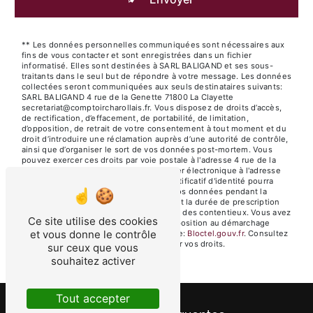
** Les données personnelles communiquées sont nécessaires aux
fins de vous contacter et sont enregistrées dans un fichier
informatisé. Elles sont destinées à SARL BALIGAND et ses sous-
traitants dans le seul but de répondre à votre message. Les données
collectées seront communiquées aux seuls destinataires suivants:
SARL BALIGAND 4 rue de la Genette 71800 La Clayette
secretariat@comptoircharollais.fr. Vous disposez de droits d’accès,
de rectification, d’effacement, de portabilité, de limitation,
d’opposition, de retrait de votre consentement à tout moment et du
droit d’introduire une réclamation auprès d’une autorité de contrôle,
ainsi que d’organiser le sort de vos données post-mortem. Vous
pouvez exercer ces droits par voie postale à l'adresse 4 rue de la
Genette 71800 La Clayette ou par courrier électronique à l'adresse
secretariat@comptoircharollais.fr. Un justificatif d'identité pourra
vous être demandé. Nous conservons vos données pendant la
période de prise de contact puis pendant la durée de prescription
légale aux fins probatoires et de gestion des contentieux. Vous avez
Ce site utilise des cookies
le droit de vous inscrire sur la liste d'opposition au démarchage
et vous donne le contrôle
téléphonique, disponible à cette adresse:
Bloctel.gouv.fr
. Consultez
le site cnil.fr pour plus d’informations sur vos droits.
sur ceux que vous
souhaitez activer
Tout accepter